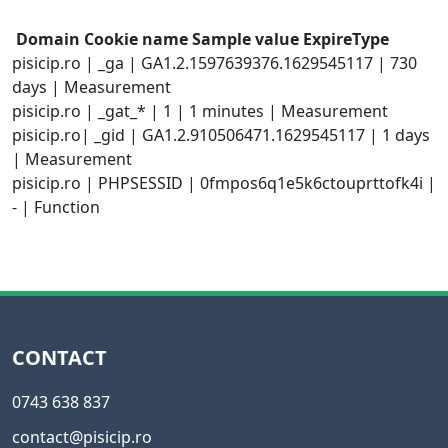
Domain Cookie name Sample value ExpireType
pisicip.ro | _ga | GA1.2.1597639376.1629545117 | 730
days | Measurement
pisicip.ro | _gat_* | 1 | 1 minutes | Measurement
pisicip.ro| _gid | GA1.2.910506471.1629545117 | 1 days
| Measurement
pisicip.ro | PHPSESSID | 0fmpos6q1e5k6ctouprttofk4i |
- | Function
CONTACT
0743 638 837
contact@pisicip.ro